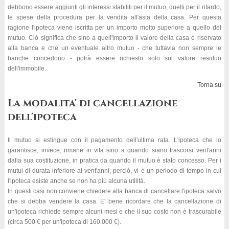
debbono essere aggiunti gli interessi stabiliti per il mutuo, quelli per il ritardo,
le spese della procedura per la vendita all'asta della casa. Per questa
ragione l'ipoteca viene iscritta per un importo molto superiore a quello del
mutuo. Ciò significa che sino a quell'importo il valore della casa è riservato
alla banca e che un eventuale altro mutuo - che tuttavia non sempre le
banche concedono - potrà essere richiesto solo sul valore residuo
dell'immobile.
Torna su
La modalita' di cancellazione
dell'ipoteca
Il mutuo si estingue con il pagamento dell'ultima rata. L'ipoteca che lo
garantisce, invece, rimane in vita sino a quando siano trascorsi vent'anni
dalla sua costituzione, in pratica da quando il mutuo è stato concesso. Per i
mutui di durata inferiore ai vent'anni, perciò, vi è un periodo di tempo in cui
l'ipoteca esiste anche se non ha più alcuna utilità.
In questi casi non conviene chiedere alla banca di cancellare l'ipoteca salvo
che si debba vendere la casa. E' bene ricordare che la cancellazione di
un'ipoteca richiede sempre alcuni mesi e che il suo costo non è trascurabile
(circa 500 € per un'ipoteca di 160.000 €).